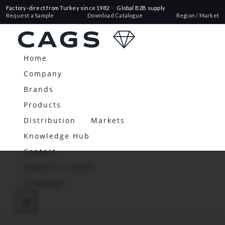
Factory-direct from Turkey since 1982
·
Global B2B supply
Request a Sample
Download Catalogue
Region / Market
Home
Company
Brands
Products
Distribution
Markets
Knowledge Hub
Contact
Request a Quote
Language