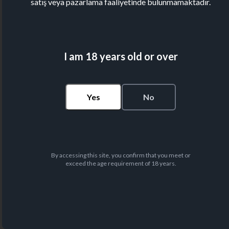
satış veya pazarlama faaliyetinde bulunmamaktadır.
I am 18 years old or over
Yes
No
By accessing this site, you confirm that you meet or
exceed the age requirement of 18 years.