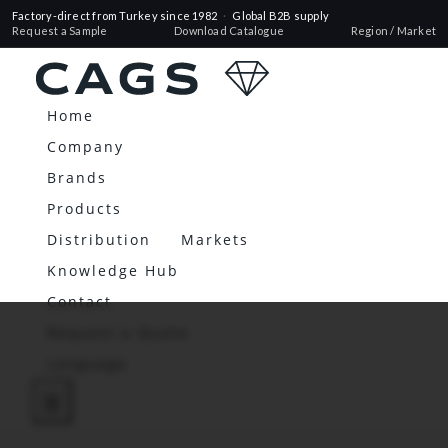
Factory-direct from Turkey since 1982
·
Global B2B supply
Request a Sample
Download Catalogue
Region / Market
Home
Company
Brands
Products
Distribution
Markets
Knowledge Hub
Contact
Request a Quote
Language