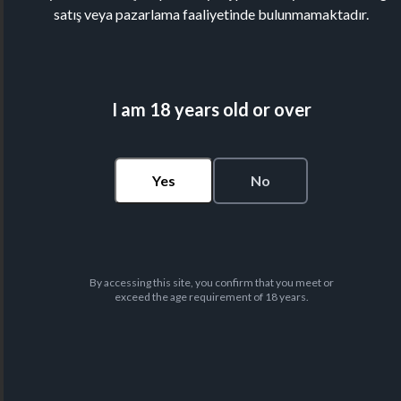
satış veya pazarlama faaliyetinde bulunmamaktadır.
I am 18 years old or over
Yes
No
By accessing this site, you confirm that you meet or
exceed the age requirement of 18 years.