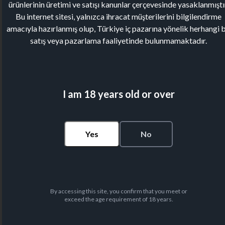
ürünlerinin üretimi ve satışı kanunlar çerçevesinde yasaklanmıştı
Bu internet sitesi, yalnızca ihracat müşterilerini bilgilendirme
amacıyla hazırlanmış olup, Türkiye iç pazarına yönelik herhangi b
satış veya pazarlama faaliyetinde bulunmamaktadır.
I am 18 years old or over
Yes
No
By accessing this site, you confirm that you meet or
exceed the age requirement of 18 years.