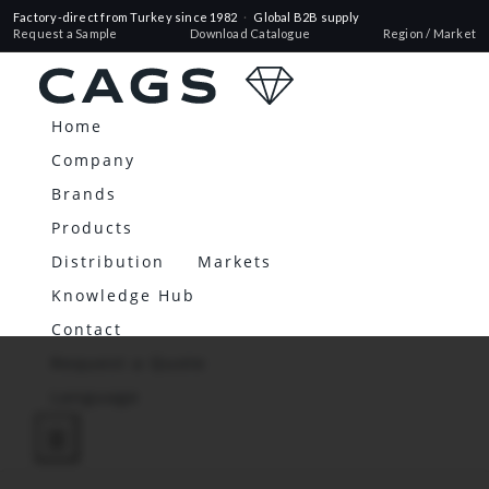
Factory-direct from Turkey since 1982
·
Global B2B supply
Request a Sample
Download Catalogue
Region / Market
Home
Company
Brands
Products
Distribution
Markets
Knowledge Hub
Contact
Request a Quote
Language