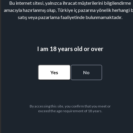
Bu internet sitesi, yalnızca ihracat müşterilerini bilgilendirme
amacıyla hazırlanmış olup, Türkiye iç pazarına yönelik herhangi b
satış veya pazarlama faaliyetinde bulunmamaktadır.
I am 18 years old or over
Yes
No
By accessing this site, you confirm that you meet or
exceed the age requirement of 18 years.