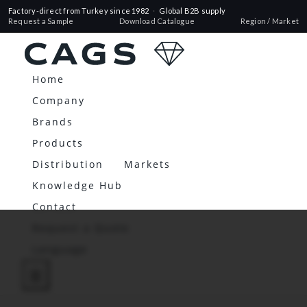
Factory-direct from Turkey since 1982
·
Global B2B supply
Request a Sample
Download Catalogue
Region / Market
Home
Company
Brands
Products
Distribution
Markets
Knowledge Hub
Contact
Request a Quote
Language