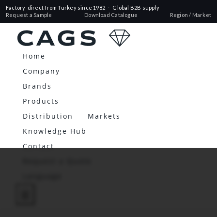
Factory-direct from Turkey since 1982
·
Global B2B supply
Request a Sample
Download Catalogue
Region / Market
Home
Company
Brands
Products
Distribution
Markets
Knowledge Hub
Contact
Request a Quote
Language