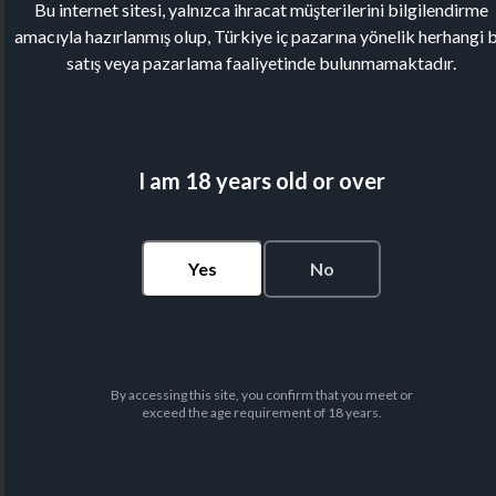
Bu internet sitesi, yalnızca ihracat müşterilerini bilgilendirme
amacıyla hazırlanmış olup, Türkiye iç pazarına yönelik herhangi b
satış veya pazarlama faaliyetinde bulunmamaktadır.
I am 18 years old or over
Yes
No
By accessing this site, you confirm that you meet or
exceed the age requirement of 18 years.