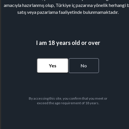
amacıyla hazırlanmış olup, Türkiye iç pazarına yönelik herhangi b
satış veya pazarlama faaliyetinde bulunmamaktadır.
I am 18 years old or over
Yes
No
By accessing this site, you confirm that you meet or
exceed the age requirement of 18 years.