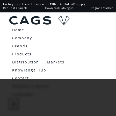
Factory-direct from Turkey since 1982
·
Global B2B supply
Request a Sample
Download Catalogue
Region / Market
Home
Company
Brands
Products
Distribution
Markets
Knowledge Hub
Contact
Request a Quote
Language