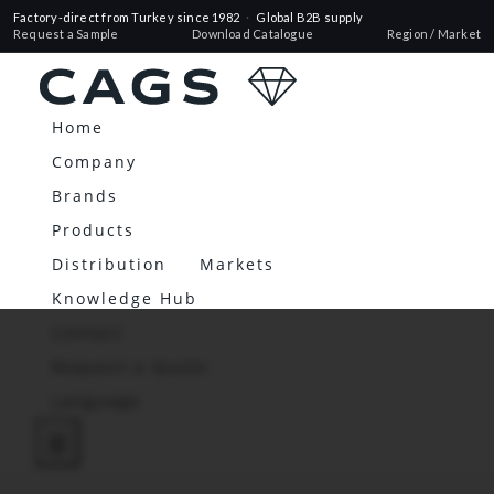
Factory-direct from Turkey since 1982
·
Global B2B supply
Request a Sample
Download Catalogue
Region / Market
Home
Company
Brands
Products
Distribution
Markets
Knowledge Hub
Contact
Request a Quote
Language