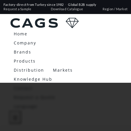
Factory-direct from Turkey since 1982
·
Global B2B supply
Request a Sample
Download Catalogue
Region / Market
Home
Company
Brands
Products
Distribution
Markets
Knowledge Hub
Contact
Request a Quote
Language