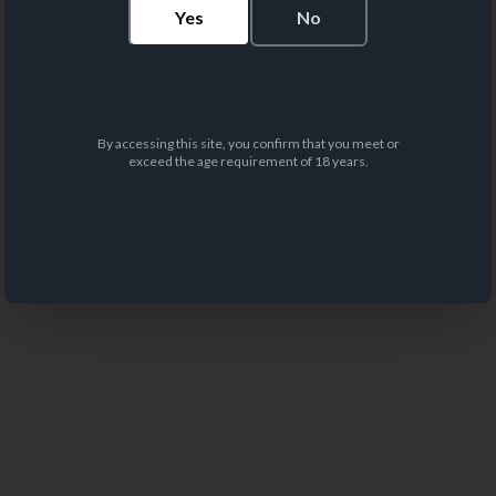
Yes
No
By accessing this site, you confirm that you meet or
exceed the age requirement of 18 years.