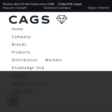
Factory-direct from Turkey since 1982
·
Global B2B supply
Request a Sample
Download Catalogue
Region / Market
Home
Company
Brands
Products
Distribution
Markets
Knowledge Hub
Contact
Request a Quote
Language