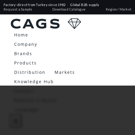
Factory-direct from Turkey since 1982
·
Global B2B supply
Request a Sample
Download Catalogue
Region / Market
Home
Company
Brands
Products
Distribution
Markets
Knowledge Hub
Contact
Request a Quote
Language