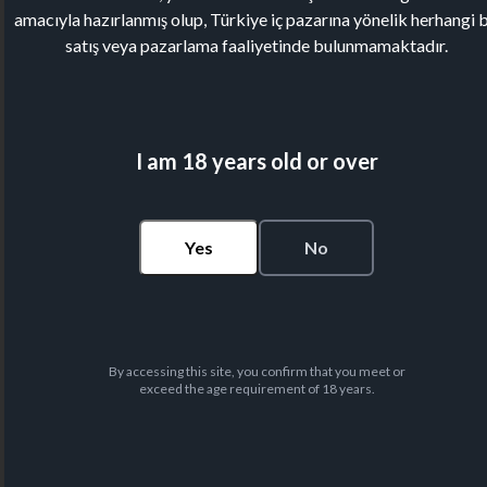
amacıyla hazırlanmış olup, Türkiye iç pazarına yönelik herhangi b
satış veya pazarlama faaliyetinde bulunmamaktadır.
I am 18 years old or over
Yes
No
By accessing this site, you confirm that you meet or
exceed the age requirement of 18 years.