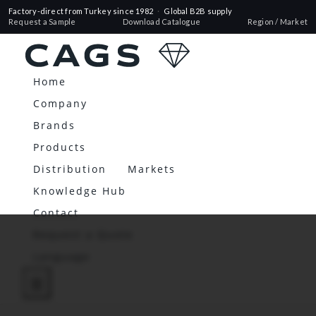
Factory-direct from Turkey since 1982
·
Global B2B supply
Request a Sample
Download Catalogue
Region / Market
Home
Company
Brands
Products
Distribution
Markets
Knowledge Hub
Contact
Request a Quote
Language