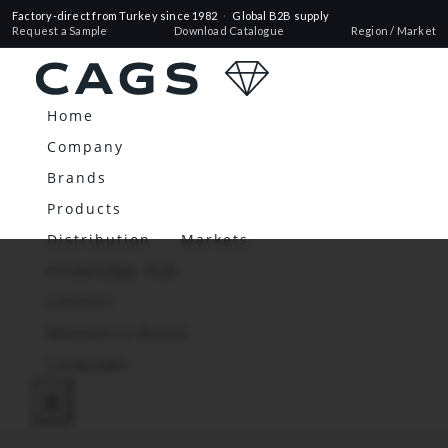
Factory-direct from Turkey since 1982
·
Global B2B supply
Request a Sample
Download Catalogue
Region / Market
Home
Company
Brands
Products
Distribution
Markets
Knowledge Hub
Contact
Request a Quote
Language