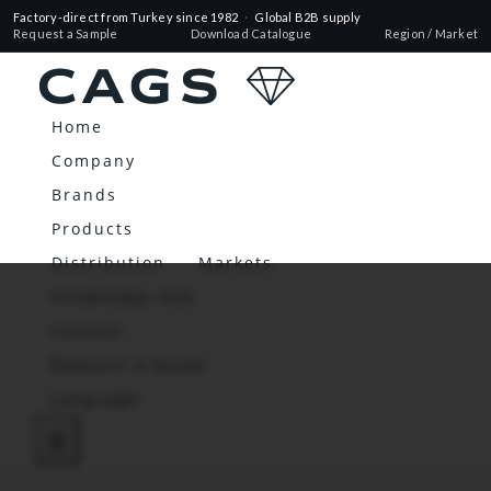
Factory-direct from Turkey since 1982
·
Global B2B supply
Request a Sample
Download Catalogue
Region / Market
Home
Company
Brands
Products
Distribution
Markets
Knowledge Hub
Contact
Request a Quote
Language