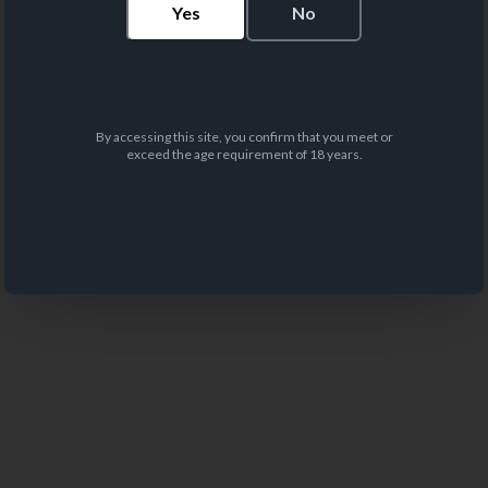
Yes
No
By accessing this site, you confirm that you meet or
exceed the age requirement of 18 years.