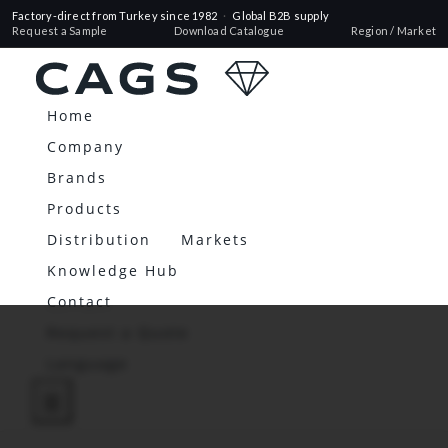
Factory-direct from Turkey since 1982
·
Global B2B supply
Request a Sample
Download Catalogue
Region / Market
Home
Company
Brands
Products
Distribution
Markets
Knowledge Hub
Contact
Request a Quote
Language