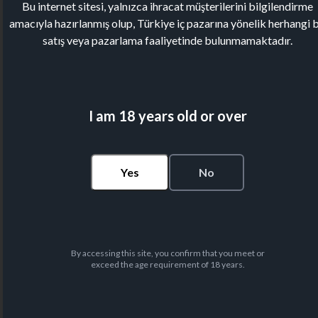
Bu internet sitesi, yalnızca ihracat müşterilerini bilgilendirme
amacıyla hazırlanmış olup, Türkiye iç pazarına yönelik herhangi b
satış veya pazarlama faaliyetinde bulunmamaktadır.
I am 18 years old or over
Yes
No
By accessing this site, you confirm that you meet or
exceed the age requirement of 18 years.