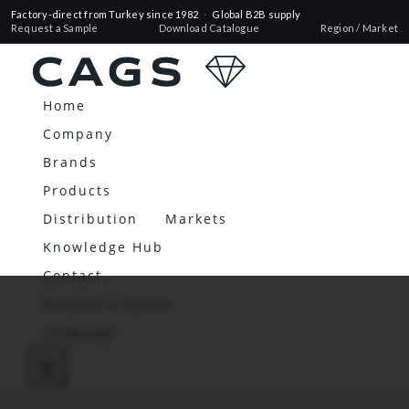
Factory-direct from Turkey since 1982
·
Global B2B supply
Request a Sample
Download Catalogue
Region / Market
Home
Company
Brands
Products
Distribution
Markets
Knowledge Hub
Contact
Request a Quote
Language