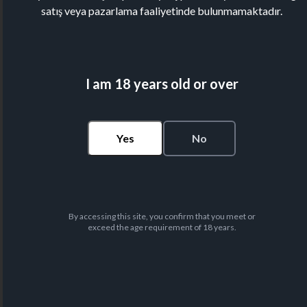
satış veya pazarlama faaliyetinde bulunmamaktadır.
I am 18 years old or over
Yes
No
By accessing this site, you confirm that you meet or
exceed the age requirement of 18 years.