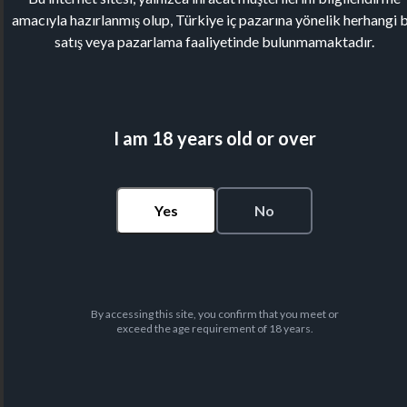
amacıyla hazırlanmış olup, Türkiye iç pazarına yönelik herhangi b
satış veya pazarlama faaliyetinde bulunmamaktadır.
I am 18 years old or over
Yes
No
By accessing this site, you confirm that you meet or
exceed the age requirement of 18 years.