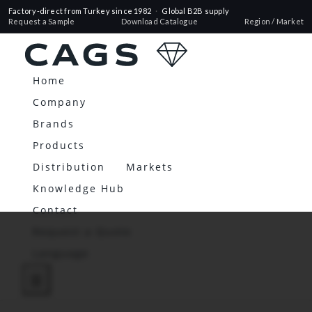
Factory-direct from Turkey since 1982
·
Global B2B supply
Request a Sample
Download Catalogue
Region / Market
Home
Company
Brands
Products
Distribution
Markets
Knowledge Hub
Contact
Request a Quote
Language