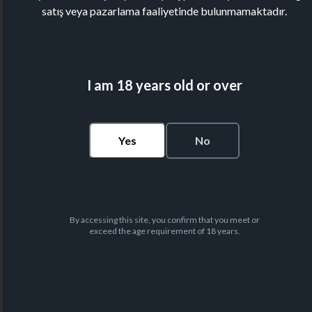
satış veya pazarlama faaliyetinde bulunmamaktadır.
I am 18 years old or over
Yes
No
By accessing this site, you confirm that you meet or
exceed the age requirement of 18 years.