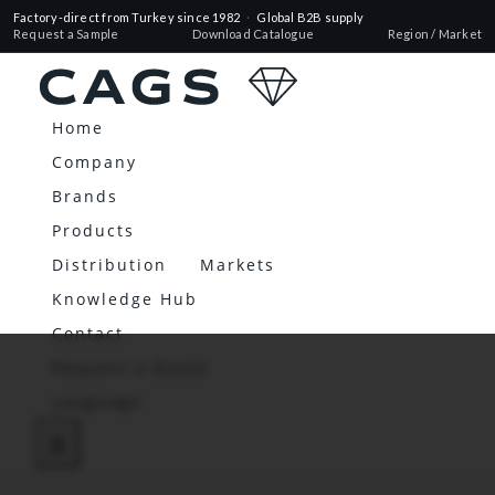
Factory-direct from Turkey since 1982
·
Global B2B supply
Request a Sample
Download Catalogue
Region / Market
Home
Company
Brands
Products
Distribution
Markets
Knowledge Hub
Contact
Request a Quote
Language