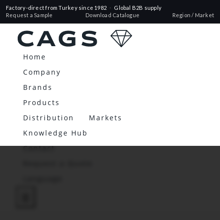
Factory-direct from Turkey since 1982
·
Global B2B supply
Request a Sample
Download Catalogue
Region / Market
Home
Company
Brands
Products
Distribution
Markets
Knowledge Hub
Contact
Request a Quote
Language