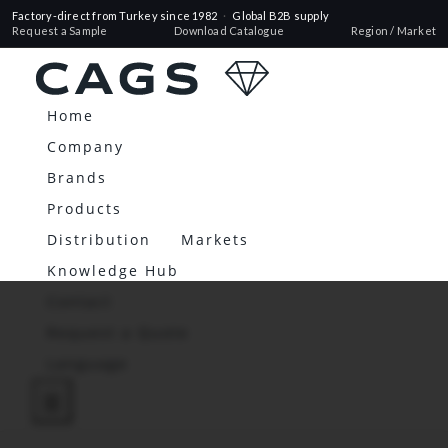
Factory-direct from Turkey since 1982
·
Global B2B supply
Request a Sample
Download Catalogue
Region / Market
Home
Company
Brands
Products
Distribution
Markets
Knowledge Hub
Contact
Request a Quote
Language