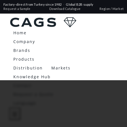
Factory-direct from Turkey since 1982
·
Global B2B supply
Request a Sample
Download Catalogue
Region / Market
Home
Company
Brands
Products
Distribution
Markets
Knowledge Hub
Contact
Request a Quote
Language