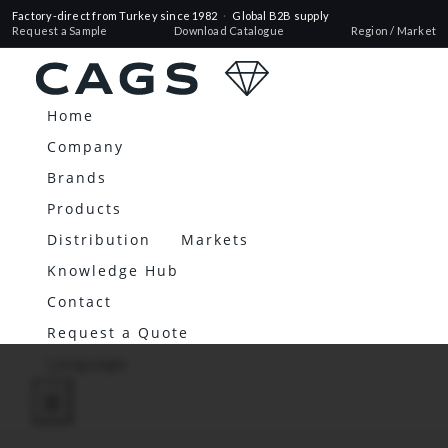
Factory-direct from Turkey since 1982
·
Global B2B supply
Request a Sample
Download Catalogue
Region / Market
Home
Company
Brands
Products
Distribution
Markets
Knowledge Hub
Contact
Request a Quote
Language