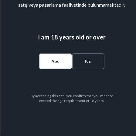
satış veya pazarlama faaliyetinde bulunmamaktadır.
I am 18 years old or over
Yes
No
By accessing this site, you confirm that you meet or
exceed the age requirement of 18 years.