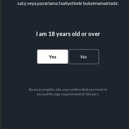
satış veya pazarlama faaliyetinde bulunmamaktadır.
I am 18 years old or over
Yes
No
By accessing this site, you confirm that you meet or
exceed the age requirement of 18 years.