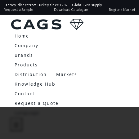
Factory-direct from Turkey since 1982
·
Global B2B supply
Request a Sample
Download Catalogue
Region / Market
Home
Company
Brands
Products
Distribution
Markets
Knowledge Hub
Contact
Request a Quote
Language