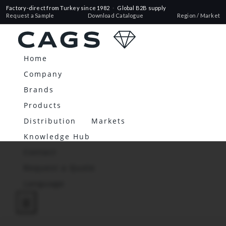
Factory-direct from Turkey since 1982
·
Global B2B supply
Request a Sample
Download Catalogue
Region / Market
Home
Company
Brands
Products
Distribution
Markets
Knowledge Hub
Contact
Request a Quote
Language