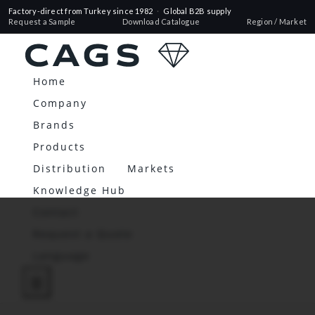
Factory-direct from Turkey since 1982
·
Global B2B supply
Request a Sample
Download Catalogue
Region / Market
Home
Company
Brands
Products
Distribution
Markets
Knowledge Hub
Contact
Request a Quote
Language