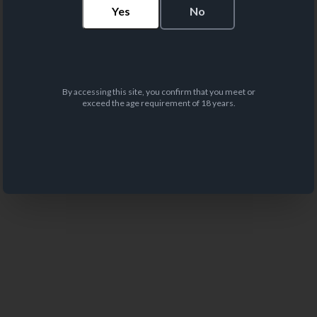
Yes
No
By accessing this site, you confirm that you meet or
exceed the age requirement of 18 years.