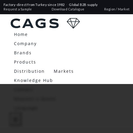
Factory-direct from Turkey since 1982
·
Global B2B supply
Request a Sample
Download Catalogue
Region / Market
Home
Company
Brands
Products
Distribution
Markets
Knowledge Hub
Contact
Request a Quote
Language